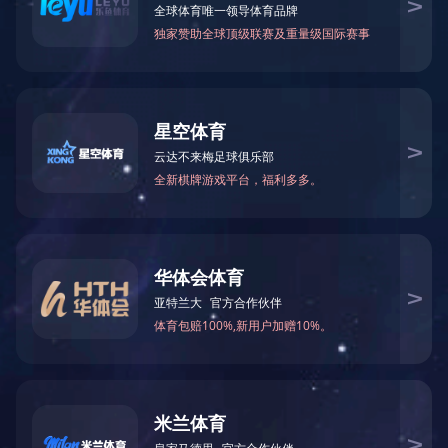
开云手机官方版在线入口是一家集研发、制造、销售、服务于一体
的企业。主导产品有水泵，阀门，水泵控制柜系列产品等。杰庆始
终把质量管理作为目标，严格按照企标ISO9001国际质量管理体系为
标准生产，发扬拼搏的精神在泵阀行业中不断发展壮大。 企业员工
队伍建设目标：技术精湛、勤勉敬业、诚信廉洁、纪律严明。高素
质的员工队伍是杰庆公司持续高速发展的源动力，配备专业销售工
程师为客户提供经济实用的产品。 企业发展方向：做优、做强、做
大、求快、求新、求高。高起点、高投入、高品质是杰庆公司的技
术发展战略。学习CIMATRON三维CAD、CAM、CAE、FMS等研究